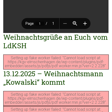
Weihnachtsgrüße an Euch vom
LdKSH
Setting up fake worker failed: "Cannot load script at:
https://kgv-elmschenhagen.de/wp-content/plugins/pdf-
embedder/assets/js/pdfjs/pdf.worker.min.js?ver=2.2.228".
13.12.2025 – Weihnachtsmann
„Kowalski“ kommt
Setting up fake worker failed: "Cannot load script at:
https://kgv-elmschenhagen.de/wp-content/plugins/pdf-
embedder/assets/js/pdfjs/pdf.worker.min.js?ver=2.2.228".
Setting up fake worker failed: "Cannot load script at: